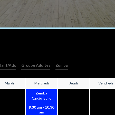
fant/Ado
Groupe Adultes
Zumba
Mardi
Mercredi
Jeudi
Vendredi
Zumba
Cardio latino
9:30 am - 10:30
am