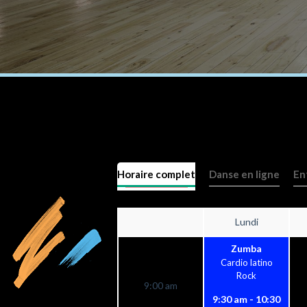
Horaire complet
Danse en ligne
En
Lundi
Zumba
Cardio latino
Rock
9:00 am
9:30 am - 10:30