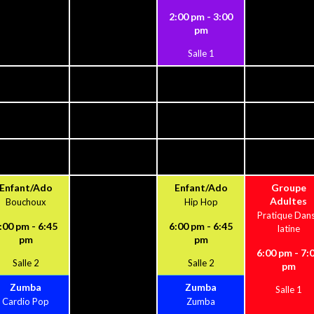
2:00 pm - 3:00
pm
Salle 1
Enfant/Ado
Enfant/Ado
Groupe
Adultes
Bouchoux
Hip Hop
Pratique Dan
:00 pm - 6:45
6:00 pm - 6:45
latine
pm
pm
6:00 pm - 7:
Salle 2
Salle 2
pm
Zumba
Zumba
Salle 1
Cardio Pop
Zumba