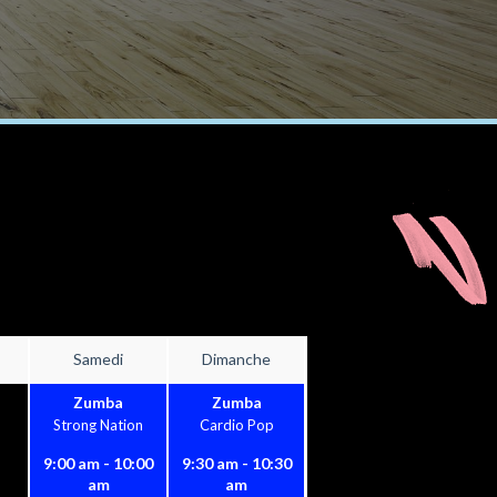
Samedi
Dimanche
Zumba
Zumba
Strong Nation
Cardio Pop
9:00 am - 10:00
9:30 am - 10:30
am
am