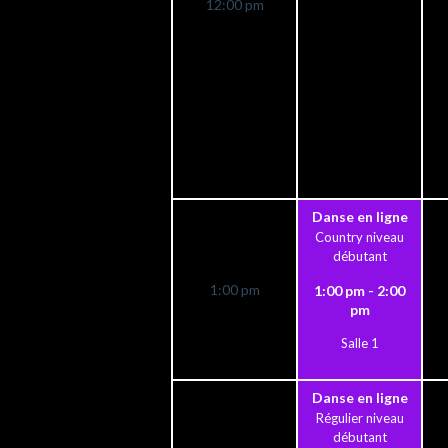
12:00 pm
Danse en ligne
Country niveau
débutant
1:00 pm
1:00 pm - 2:00
pm
Salle 1
Danse en ligne
Régulier niveau
débutant