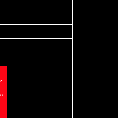
se
00