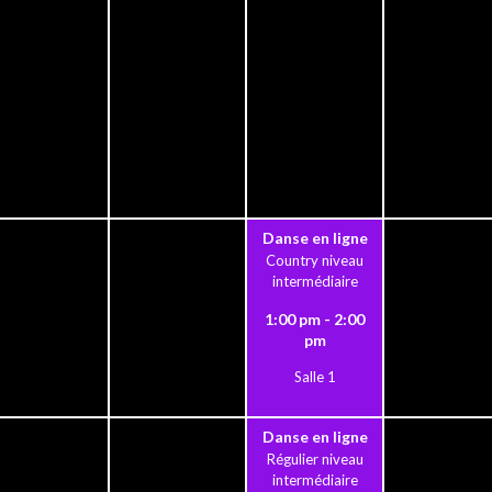
Danse en ligne
Country niveau
intermédiaire
1:00 pm - 2:00
pm
Salle 1
Danse en ligne
Régulier niveau
intermédiaire