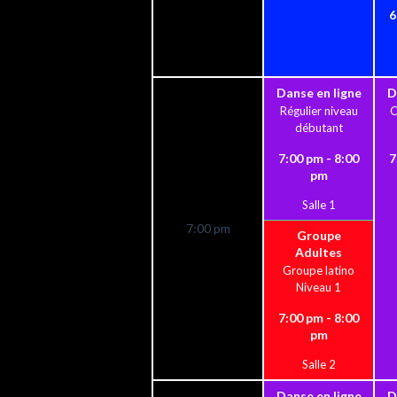
6
Danse en ligne
D
Régulier niveau
C
débutant
7:00 pm - 8:00
7
pm
Salle 1
7:00 pm
Groupe
Adultes
Groupe latino
Niveau 1
7:00 pm - 8:00
pm
Salle 2
Danse en ligne
D